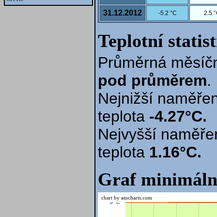
31.12.2012
-5.2 °C
2.5 
Teplotní statis
Průměrná měsíčn
pod průměrem
.
Nejnižší naměřen
teplota
-4.27°C.
Nejvyšší naměře
teplota
1.16°C.
Graf minimáln
chart by amcharts.com
8 °C