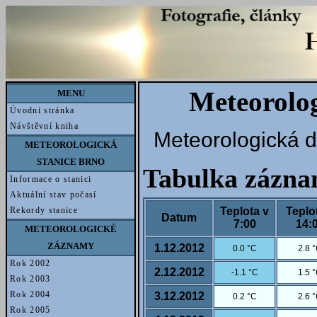
Meteorolog
MENU
Úvodní stránka
Návštěvní kniha
Meteorologická d
METEOROLOGICKÁ
STANICE BRNO
Tabulka zázn
Informace o stanici
Aktuální stav počasí
Teplota v
Teplo
Rekordy stanice
Datum
7:00
14:
METEOROLOGICKÉ
ZÁZNAMY
1.12.2012
0.0 °C
2.8 
Rok 2002
2.12.2012
-1.1 °C
1.5 
Rok 2003
Rok 2004
3.12.2012
0.2 °C
2.6 
Rok 2005