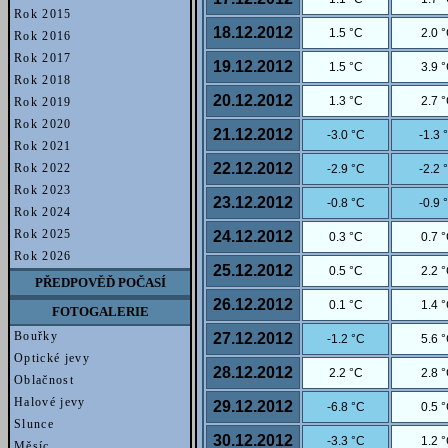
Rok 2015
18.12.2012
1.5 °C
2.0 
Rok 2016
Rok 2017
19.12.2012
1.5 °C
3.9 
Rok 2018
20.12.2012
1.3 °C
2.7 
Rok 2019
Rok 2020
21.12.2012
-3.0 °C
-1.3 
Rok 2021
22.12.2012
Rok 2022
-2.9 °C
-2.2 
Rok 2023
23.12.2012
-0.8 °C
-0.9 
Rok 2024
Rok 2025
24.12.2012
0.3 °C
0.7 
Rok 2026
25.12.2012
0.5 °C
2.2 
PŘEDPOVĚĎ POČASÍ
26.12.2012
0.1 °C
1.4 
FOTOGALERIE
Bouřky
27.12.2012
-1.2 °C
5.6 
Optické jevy
28.12.2012
2.2 °C
2.8 
Oblačnost
Halové jevy
29.12.2012
-6.8 °C
0.5 
Slunce
30.12.2012
-3.3 °C
1.2 
Měsíc