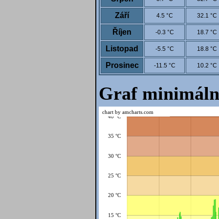
Září
4.5 °C
32.1 °C
Říjen
-0.3 °C
18.7 °C
Listopad
-5.5 °C
18.8 °C
Prosinec
-11.5 °C
10.2 °C
Graf minimáln
chart by amcharts.com
40 °C
35 °C
30 °C
25 °C
20 °C
15 °C