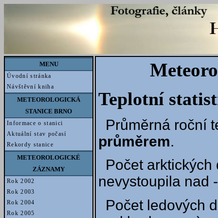
Meteoro
MENU
Úvodní stránka
Návštěvní kniha
Teplotní statis
METEOROLOGICKÁ
STANICE BRNO
Průměrná roční t
Informace o stanici
Aktuální stav počasí
průměrem
.
Rekordy stanice
METEOROLOGICKÉ
Počet arktických 
ZÁZNAMY
nevystoupila nad -
Rok 2002
Rok 2003
Počet ledových d
Rok 2004
Rok 2005