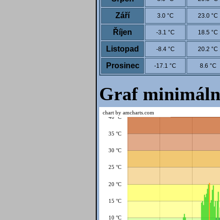
Září
3.0 °C
23.0 °C
Říjen
-3.1 °C
18.5 °C
Listopad
-8.4 °C
20.2 °C
Prosinec
-17.1 °C
8.6 °C
Graf minimáln
chart by amcharts.com
40 °C
35 °C
30 °C
25 °C
20 °C
15 °C
10 °C