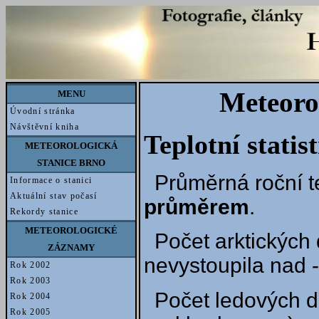
Meteoro
MENU
Úvodní stránka
Návštěvní kniha
Teplotní statis
METEOROLOGICKÁ
STANICE BRNO
Průměrná roční t
Informace o stanici
Aktuální stav počasí
průměrem
.
Rekordy stanice
METEOROLOGICKÉ
Počet arktických 
ZÁZNAMY
nevystoupila nad -
Rok 2002
Rok 2003
Počet ledových d
Rok 2004
Rok 2005