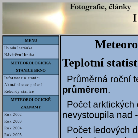
Meteoro
MENU
Úvodní stránka
Návštěvní kniha
Teplotní statis
METEOROLOGICKÁ
STANICE BRNO
Průměrná roční t
Informace o stanici
Aktuální stav počasí
průměrem
.
Rekordy stanice
METEOROLOGICKÉ
Počet arktických 
ZÁZNAMY
nevystoupila nad -
Rok 2002
Rok 2003
Počet ledových d
Rok 2004
Rok 2005