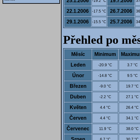
25.1.2006
19.7.2006
-19.2 °C
37
22.1.2006
26.7.2006
-17.5 °C
36
29.1.2006
25.7.2006
-15.5 °C
34
Přehled po měs
Měsíc
Minimum
Maxim
Leden
-20.9 °C
3.7 °C
Únor
-14.8 °C
9.5 °C
Březen
-9.0 °C
19.7 °C
Duben
-2.2 °C
27.1 °C
Květen
4.4 °C
26.4 °C
Červen
4.4 °C
34.1 °C
Červenec
11.9 °C
38.0 °C
Srpen
6.7 °C
30.7 °C