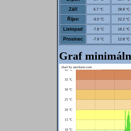
Září
6.7 °C
28.8 °C
Říjen
-0.5 °C
22.2 °C
Listopad
-7.8 °C
16.1 °C
Prosinec
-7.9 °C
12.8 °C
Graf minimáln
chart by amcharts.com
40 °C
35 °C
30 °C
25 °C
20 °C
15 °C
10 °C