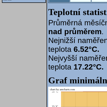
Teplotní statis
Průměrná měsíčn
nad průměrem
.
Nejnižší naměřen
teplota
6.52°C.
Nejvyšší naměře
teplota
17.22°C.
Graf minimáln
chart by amcharts.com
30 °C
25 °C