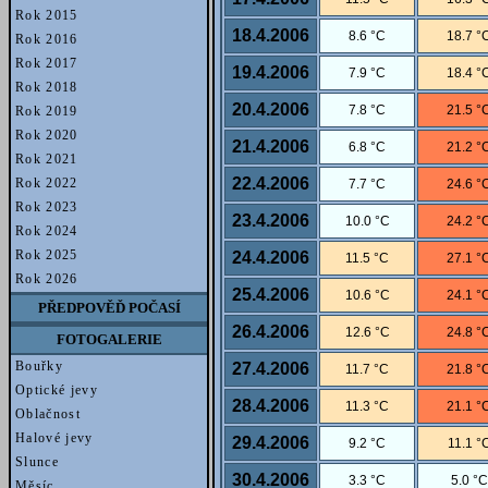
Rok 2015
18.4.2006
8.6 °C
18.7 °
Rok 2016
Rok 2017
19.4.2006
7.9 °C
18.4 °
Rok 2018
20.4.2006
7.8 °C
21.5 °
Rok 2019
Rok 2020
21.4.2006
6.8 °C
21.2 °
Rok 2021
22.4.2006
Rok 2022
7.7 °C
24.6 °
Rok 2023
23.4.2006
10.0 °C
24.2 °
Rok 2024
Rok 2025
24.4.2006
11.5 °C
27.1 °
Rok 2026
25.4.2006
10.6 °C
24.1 °
PŘEDPOVĚĎ POČASÍ
26.4.2006
12.6 °C
24.8 °
FOTOGALERIE
Bouřky
27.4.2006
11.7 °C
21.8 °
Optické jevy
28.4.2006
11.3 °C
21.1 °
Oblačnost
Halové jevy
29.4.2006
9.2 °C
11.1 °
Slunce
30.4.2006
3.3 °C
5.0 °C
Měsíc