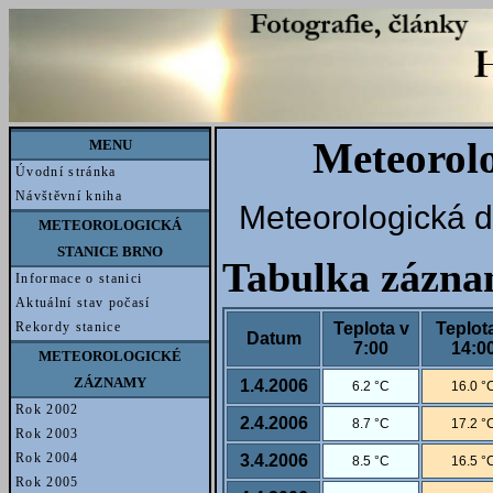
Meteorol
MENU
Úvodní stránka
Návštěvní kniha
Meteorologická d
METEOROLOGICKÁ
STANICE BRNO
Tabulka zázn
Informace o stanici
Aktuální stav počasí
Teplota v
Teplot
Rekordy stanice
Datum
7:00
14:0
METEOROLOGICKÉ
ZÁZNAMY
1.4.2006
6.2 °C
16.0 °
Rok 2002
2.4.2006
8.7 °C
17.2 °
Rok 2003
Rok 2004
3.4.2006
8.5 °C
16.5 °
Rok 2005