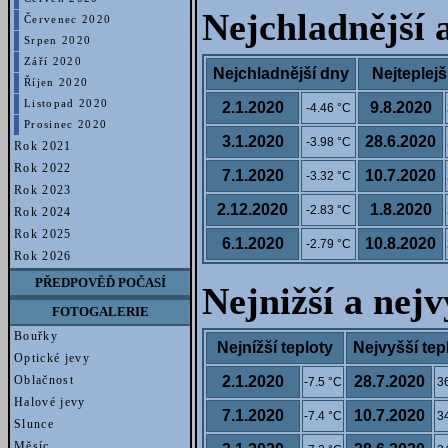
Nejchladnější a
Červenec 2020
Srpen 2020
Září 2020
Nejchladnější dny
Nejteplejš
Říjen 2020
Listopad 2020
2.1.2020
9.8.2020
-4.46 °C
Prosinec 2020
3.1.2020
28.6.2020
-3.98 °C
Rok 2021
Rok 2022
7.1.2020
10.7.2020
-3.32 °C
Rok 2023
2.12.2020
1.8.2020
-2.83 °C
Rok 2024
Rok 2025
6.1.2020
10.8.2020
-2.79 °C
Rok 2026
PŘEDPOVĚĎ POČASÍ
Nejnižší a nej
FOTOGALERIE
Bouřky
Nejnížší teploty
Nejvyšší tep
Optické jevy
Oblačnost
2.1.2020
28.7.2020
-7.5 °C
3
Halové jevy
7.1.2020
10.7.2020
-7.4 °C
3
Slunce
Měsíc