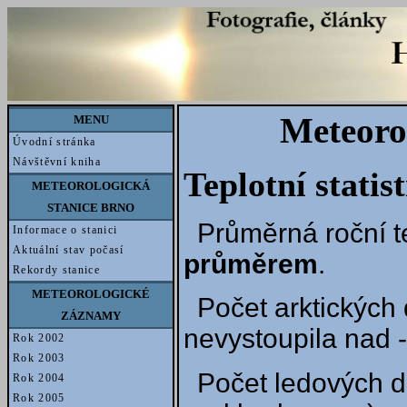
Meteoro
MENU
Úvodní stránka
Návštěvní kniha
Teplotní statis
METEOROLOGICKÁ
STANICE BRNO
Průměrná roční t
Informace o stanici
Aktuální stav počasí
průměrem
.
Rekordy stanice
METEOROLOGICKÉ
Počet arktických 
ZÁZNAMY
nevystoupila nad -
Rok 2002
Rok 2003
Počet ledových d
Rok 2004
Rok 2005