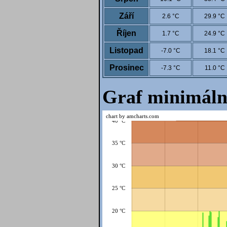
Září
2.6 °C
29.9 °C
Říjen
1.7 °C
24.9 °C
Listopad
-7.0 °C
18.1 °C
Prosinec
-7.3 °C
11.0 °C
Graf minimáln
chart by amcharts.com
40 °C
35 °C
30 °C
25 °C
20 °C