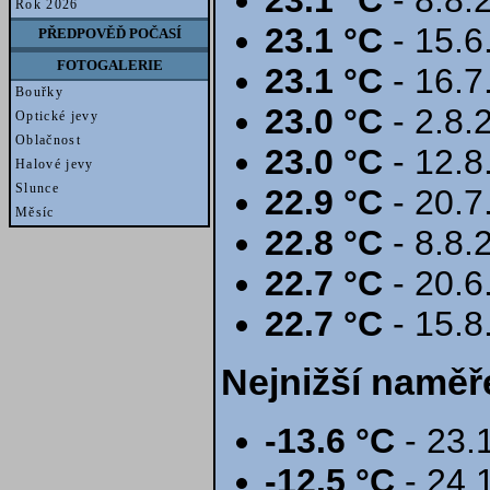
Rok 2026
23.1 °C
- 15.6
PŘEDPOVĚĎ POČASÍ
FOTOGALERIE
23.1 °C
- 16.7
Bouřky
23.0 °C
- 2.8.
Optické jevy
Oblačnost
23.0 °C
- 12.8
Halové jevy
Slunce
22.9 °C
- 20.7
Měsíc
22.8 °C
- 8.8.
22.7 °C
- 20.6
22.7 °C
- 15.8
Nejnižší naměř
-13.6 °C
- 23.
-12.5 °C
- 24.