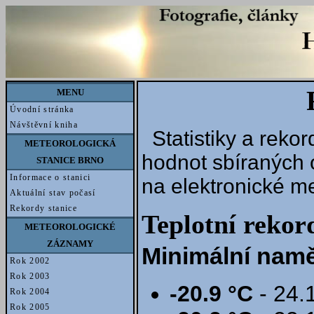
MENU
Úvodní stránka
Návštěvní kniha
Statistiky a rek
METEOROLOGICKÁ
hodnot sbíraných 
STANICE BRNO
Informace o stanici
na elektronické me
Aktuální stav počasí
Rekordy stanice
Teplotní rekor
METEOROLOGICKÉ
ZÁZNAMY
Minimální namě
Rok 2002
Rok 2003
-20.9 °C
- 24.
Rok 2004
Rok 2005