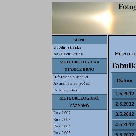
MENU
Úvodní stránka
Meteorolog
Návštěvní kniha
METEOROLOGICKÁ
Tabulk
STANICE BRNO
Informace o stanici
Datum
Aktuální stav počasí
Rekordy stanice
1.5.2012
METEOROLOGICKÉ
2.5.2012
ZÁZNAMY
Rok 2002
3.5.2012
Rok 2003
4.5.2012
Rok 2004
Rok 2005
5.5.2012