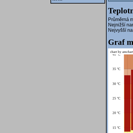
Teplotn
Průměrná mě
Nejnižší na
Nejvyšší n
Graf m
chart by amchar
40 °C
35 °C
30 °C
25 °C
20 °C
15 °C