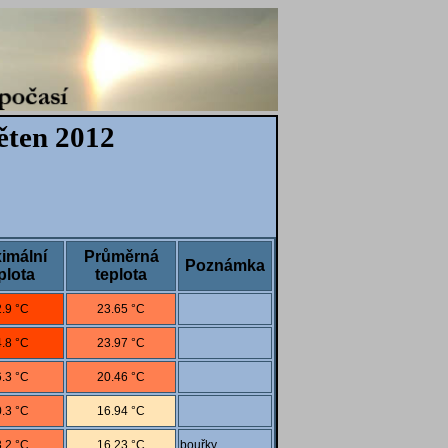
ěten 2012
imální
Průměrná
Poznámka
plota
teplota
.9 °C
23.65 °C
.8 °C
23.97 °C
.3 °C
20.46 °C
.3 °C
16.94 °C
.2 °C
16.23 °C
bouřky