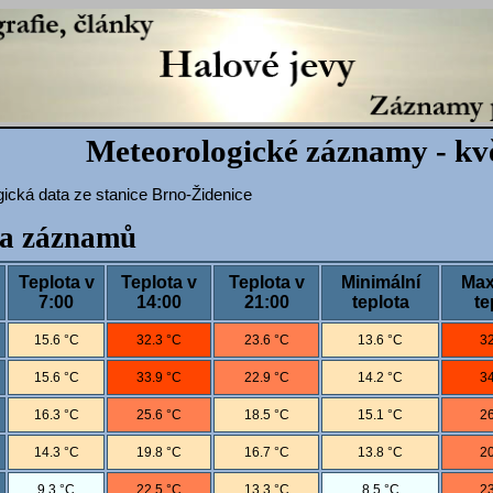
Meteorologické záznamy - kv
ická data ze stanice Brno-Židenice
a záznamů
Teplota v
Teplota v
Teplota v
Minimální
Max
7:00
14:00
21:00
teplota
te
15.6 °C
32.3 °C
23.6 °C
13.6 °C
32
15.6 °C
33.9 °C
22.9 °C
14.2 °C
34
16.3 °C
25.6 °C
18.5 °C
15.1 °C
26
14.3 °C
19.8 °C
16.7 °C
13.8 °C
20
9.3 °C
22.5 °C
13.3 °C
8.5 °C
23