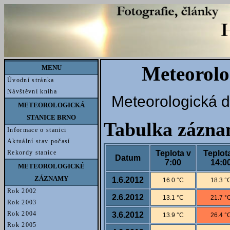
Meteorolo
MENU
Úvodní stránka
Návštěvní kniha
Meteorologická d
METEOROLOGICKÁ
STANICE BRNO
Tabulka zázn
Informace o stanici
Aktuální stav počasí
Teplota v
Teplot
Rekordy stanice
Datum
7:00
14:0
METEOROLOGICKÉ
ZÁZNAMY
1.6.2012
16.0 °C
18.3 °
Rok 2002
2.6.2012
13.1 °C
21.7 °
Rok 2003
Rok 2004
3.6.2012
13.9 °C
26.4 °
Rok 2005