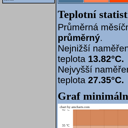
Teplotní statis
Průměrná měsíčn
průměrný
.
Nejnižší naměřen
teplota
13.82°C.
Nejvyšší naměře
teplota
27.35°C.
Graf minimáln
chart by amcharts.com
40 °C
35 °C