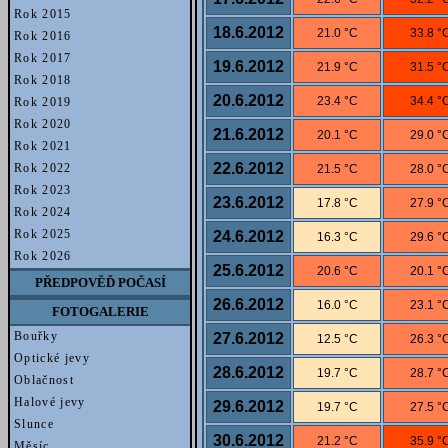
Rok 2015
18.6.2012
21.0 °C
33.8 °
Rok 2016
Rok 2017
19.6.2012
21.9 °C
31.5 °
Rok 2018
20.6.2012
23.4 °C
34.4 °
Rok 2019
Rok 2020
21.6.2012
20.1 °C
29.0 °
Rok 2021
22.6.2012
Rok 2022
21.5 °C
28.0 °
Rok 2023
23.6.2012
17.8 °C
27.9 °
Rok 2024
Rok 2025
24.6.2012
16.3 °C
29.6 °
Rok 2026
25.6.2012
20.6 °C
20.1 °
PŘEDPOVĚĎ POČASÍ
26.6.2012
16.0 °C
23.1 °
FOTOGALERIE
Bouřky
27.6.2012
12.5 °C
26.3 °
Optické jevy
28.6.2012
19.7 °C
28.7 °
Oblačnost
Halové jevy
29.6.2012
19.7 °C
27.5 °
Slunce
30.6.2012
21.2 °C
35.9 °
Měsíc