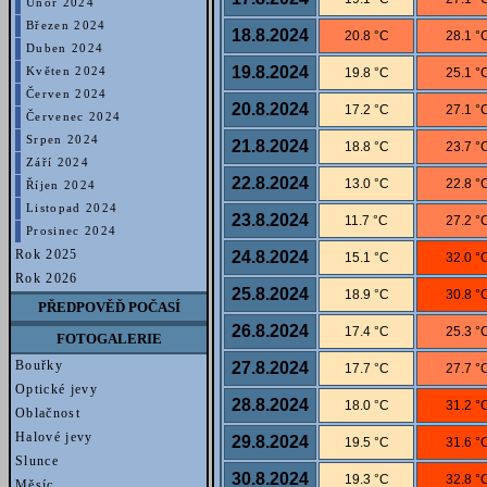
Únor 2024
Březen 2024
18.8.2024
20.8 °C
28.1 °
Duben 2024
19.8.2024
19.8 °C
25.1 °
Květen 2024
Červen 2024
20.8.2024
17.2 °C
27.1 °
Červenec 2024
Srpen 2024
21.8.2024
18.8 °C
23.7 °
Září 2024
22.8.2024
13.0 °C
22.8 °
Říjen 2024
Listopad 2024
23.8.2024
11.7 °C
27.2 °
Prosinec 2024
Rok 2025
24.8.2024
15.1 °C
32.0 °
Rok 2026
25.8.2024
18.9 °C
30.8 °
PŘEDPOVĚĎ POČASÍ
26.8.2024
17.4 °C
25.3 °
FOTOGALERIE
Bouřky
27.8.2024
17.7 °C
27.7 °
Optické jevy
28.8.2024
18.0 °C
31.2 °
Oblačnost
Halové jevy
29.8.2024
19.5 °C
31.6 °
Slunce
30.8.2024
19.3 °C
32.8 °
Měsíc