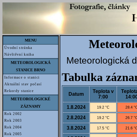
Meteorol
MENU
Úvodní stránka
Návštěvní kniha
Meteorologická d
METEOROLOGICKÁ
STANICE BRNO
Tabulka zázn
Informace o stanici
Aktuální stav počasí
Teplota v
Teplot
Rekordy stanice
Datum
7:00
14:0
METEOROLOGICKÉ
ZÁZNAMY
1.8.2024
19.2 °C
28.4 °
Rok 2002
2.8.2024
19.2 °C
26.7 °
Rok 2003
Rok 2004
3.8.2024
17.5 °C
21.6 °
Rok 2005