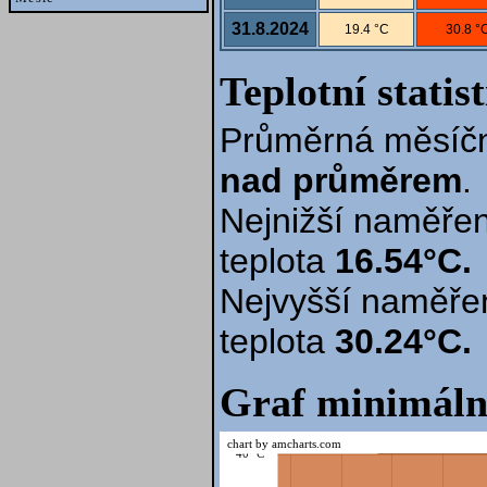
31.8.2024
19.4 °C
30.8 °
Teplotní statis
Průměrná měsíčn
nad průměrem
.
Nejnižší naměřen
teplota
16.54°C.
Nejvyšší naměře
teplota
30.24°C.
Graf minimáln
chart by amcharts.com
40 °C