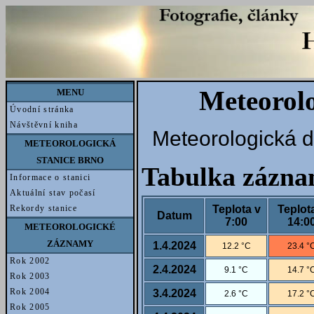
Meteorol
MENU
Úvodní stránka
Návštěvní kniha
Meteorologická d
METEOROLOGICKÁ
STANICE BRNO
Tabulka zázn
Informace o stanici
Aktuální stav počasí
Teplota v
Teplot
Rekordy stanice
Datum
7:00
14:0
METEOROLOGICKÉ
ZÁZNAMY
1.4.2024
12.2 °C
23.4 °
Rok 2002
2.4.2024
9.1 °C
14.7 °
Rok 2003
Rok 2004
3.4.2024
2.6 °C
17.2 °
Rok 2005