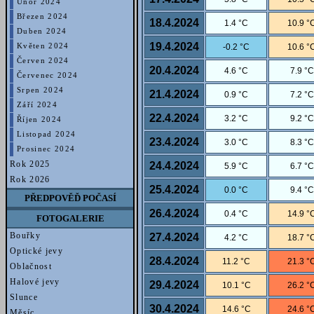
Únor 2024
Březen 2024
18.4.2024
1.4 °C
10.9 °
Duben 2024
19.4.2024
-0.2 °C
10.6 °
Květen 2024
Červen 2024
20.4.2024
4.6 °C
7.9 °C
Červenec 2024
Srpen 2024
21.4.2024
0.9 °C
7.2 °C
Září 2024
22.4.2024
3.2 °C
9.2 °C
Říjen 2024
Listopad 2024
23.4.2024
3.0 °C
8.3 °C
Prosinec 2024
Rok 2025
24.4.2024
5.9 °C
6.7 °C
Rok 2026
25.4.2024
0.0 °C
9.4 °C
PŘEDPOVĚĎ POČASÍ
26.4.2024
0.4 °C
14.9 °
FOTOGALERIE
Bouřky
27.4.2024
4.2 °C
18.7 °
Optické jevy
28.4.2024
11.2 °C
21.3 °
Oblačnost
Halové jevy
29.4.2024
10.1 °C
26.2 °
Slunce
30.4.2024
14.6 °C
24.6 °
Měsíc