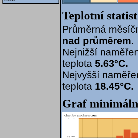
Teplotní statis
Průměrná měsíčn
nad průměrem
.
Nejnižší naměřen
teplota
5.63°C.
Nejvyšší naměře
teplota
18.45°C.
Graf minimáln
chart by amcharts.com
30 °C
25 °C