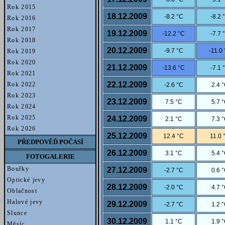
Rok 2015
18.12.2009
-8.2 °C
-8.2 
Rok 2016
Rok 2017
19.12.2009
-12.2 °C
-7.7 
Rok 2018
20.12.2009
-9.7 °C
-11.0
Rok 2019
Rok 2020
21.12.2009
-13.6 °C
-7.1 
Rok 2021
22.12.2009
Rok 2022
-2.6 °C
2.4 
Rok 2023
23.12.2009
7.5 °C
5.7 
Rok 2024
Rok 2025
24.12.2009
2.1 °C
7.3 
Rok 2026
25.12.2009
12.4 °C
11.0 
PŘEDPOVĚĎ POČASÍ
26.12.2009
3.1 °C
5.4 
FOTOGALERIE
Bouřky
27.12.2009
-2.7 °C
0.6 
Optické jevy
28.12.2009
-2.0 °C
4.7 
Oblačnost
Halové jevy
29.12.2009
-2.7 °C
1.2 
Slunce
30.12.2009
1.1 °C
1.9 
Měsíc