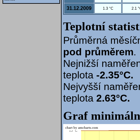
31.12.2009
1.3 °C
2.1 
Teplotní statis
Průměrná měsíčn
pod průměrem
.
Nejnižší naměřen
teplota
-2.35°C.
Nejvyšší naměře
teplota
2.63°C.
Graf minimáln
chart by amcharts.com
15 °C