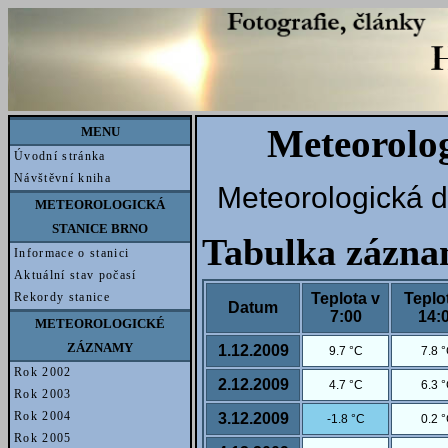
Meteorolog
MENU
Úvodní stránka
Návštěvní kniha
Meteorologická d
METEOROLOGICKÁ
STANICE BRNO
Tabulka zázn
Informace o stanici
Aktuální stav počasí
Teplota v
Teplo
Rekordy stanice
Datum
7:00
14:
METEOROLOGICKÉ
ZÁZNAMY
1.12.2009
9.7 °C
7.8 
Rok 2002
2.12.2009
4.7 °C
6.3 
Rok 2003
Rok 2004
3.12.2009
-1.8 °C
0.2 
Rok 2005