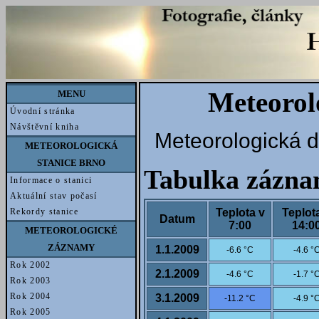
Meteorol
MENU
Úvodní stránka
Návštěvní kniha
Meteorologická d
METEOROLOGICKÁ
STANICE BRNO
Tabulka zázn
Informace o stanici
Aktuální stav počasí
Teplota v
Teplot
Rekordy stanice
Datum
7:00
14:0
METEOROLOGICKÉ
ZÁZNAMY
1.1.2009
-6.6 °C
-4.6 °
Rok 2002
2.1.2009
-4.6 °C
-1.7 °
Rok 2003
Rok 2004
3.1.2009
-11.2 °C
-4.9 °
Rok 2005