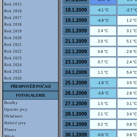
Rok 2015
18.1.2009
-4.1 °C
-2.7 °
Rok 2016
Rok 2017
19.1.2009
-4.9 °C
1.2 °C
Rok 2018
20.1.2009
2.4 °C
3.1 °C
Rok 2019
Rok 2020
21.1.2009
2.0 °C
5.1 °C
Rok 2021
22.1.2009
Rok 2022
0.8 °C
2.9 °C
Rok 2023
23.1.2009
0.7 °C
2.4 °C
Rok 2024
Rok 2025
24.1.2009
1.1 °C
5.4 °C
Rok 2026
25.1.2009
-1.8 °C
3.5 °C
PŘEDPOVĚĎ POČASÍ
26.1.2009
-3.8 °C
2.8 °C
FOTOGALERIE
Bouřky
27.1.2009
1.5 °C
3.1 °C
Optické jevy
28.1.2009
2.1 °C
3.4 °C
Oblačnost
Halové jevy
29.1.2009
0.2 °C
0.8 °C
Slunce
30.1.2009
-0.6 °C
0.8 °C
Měsíc