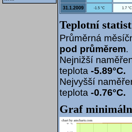
31.1.2009
-1.5 °C
1.7 °C
Teplotní statis
Průměrná měsíčn
pod průměrem
.
Nejnižší naměřen
teplota
-5.89°C.
Nejvyšší naměře
teplota
-0.76°C.
Graf minimáln
chart by amcharts.com
8 °C