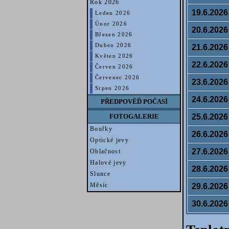
Rok 2026
19.6.2026
Leden 2026
Únor 2026
20.6.2026
Březen 2026
Duben 2026
21.6.2026
Květen 2026
22.6.2026
Červen 2026
Červenec 2026
23.6.2026
Srpen 2026
24.6.2026
PŘEDPOVĚĎ POČASÍ
25.6.2026
FOTOGALERIE
Bouřky
26.6.2026
Optické jevy
27.6.2026
Oblačnost
Halové jevy
28.6.2026
Slunce
Měsíc
29.6.2026
30.6.2026