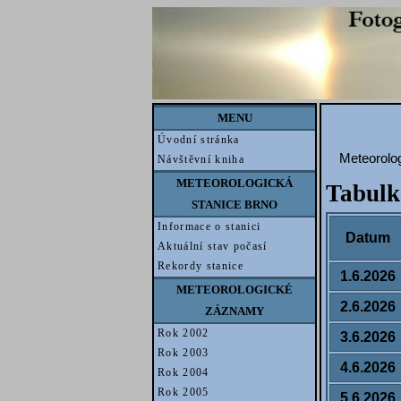
MENU
Úvodní stránka
Meteorolog
Návštěvní kniha
METEOROLOGICKÁ
Tabulk
STANICE BRNO
Informace o stanici
Datum
Aktuální stav počasí
Rekordy stanice
1.6.2026
METEOROLOGICKÉ
2.6.2026
ZÁZNAMY
Rok 2002
3.6.2026
Rok 2003
4.6.2026
Rok 2004
Rok 2005
5.6.2026