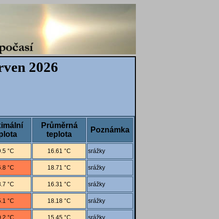
rven 2026
imální
Průměrná
Poznámka
plota
teplota
.5 °C
16.61 °C
srážky
.8 °C
18.71 °C
srážky
.7 °C
16.31 °C
srážky
.1 °C
18.18 °C
srážky
.2 °C
15.45 °C
srážky