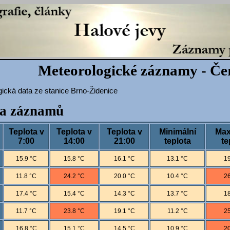
Meteorologické záznamy - Če
ická data ze stanice Brno-Židenice
a záznamů
Teplota v
Teplota v
Teplota v
Minimální
Max
7:00
14:00
21:00
teplota
te
15.9 °C
15.8 °C
16.1 °C
13.1 °C
19
11.8 °C
24.2 °C
20.0 °C
10.4 °C
26
17.4 °C
15.4 °C
14.3 °C
13.7 °C
18
11.7 °C
23.8 °C
19.1 °C
11.2 °C
25
16.8 °C
15.1 °C
14.5 °C
10.9 °C
20