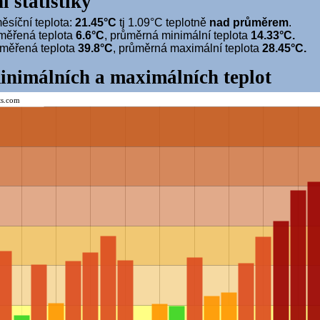
í statistiky
síční teplota:
21.45°C
tj 1.09°C teplotně
nad průměrem
.
měřená teplota
6.6°C
, průměrná minimální teplota
14.33°C.
aměřená teplota
39.8°C
, průměrná maximální teplota
28.45°C.
inimálních a maximálních teplot
ts.com