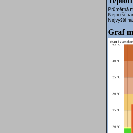
Teplotn
Průměrná mě
Nejnižší na
Nejvyšší n
Graf m
chart by amchar
45 °C
40 °C
35 °C
30 °C
25 °C
20 °C