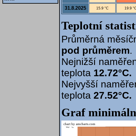
31.8.2025
15.9 °C
19.9 °
Teplotní statis
Průměrná měsíčn
pod průměrem
.
Nejnižší naměřen
teplota
12.72°C.
Nejvyšší naměře
teplota
27.52°C.
Graf minimáln
chart by amcharts.com
40 °C