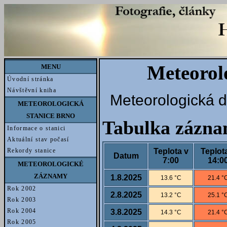
Meteorol
MENU
Úvodní stránka
Návštěvní kniha
Meteorologická d
METEOROLOGICKÁ
STANICE BRNO
Tabulka zázn
Informace o stanici
Aktuální stav počasí
Teplota v
Teplot
Rekordy stanice
Datum
7:00
14:0
METEOROLOGICKÉ
ZÁZNAMY
1.8.2025
13.6 °C
21.4 °
Rok 2002
2.8.2025
13.2 °C
25.1 °
Rok 2003
Rok 2004
3.8.2025
14.3 °C
21.4 °
Rok 2005