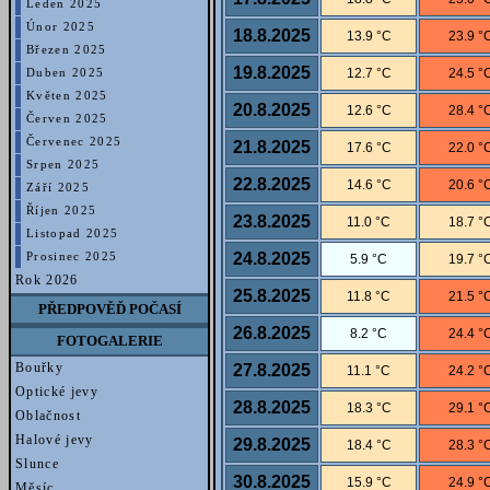
Leden 2025
Únor 2025
18.8.2025
13.9 °C
23.9 °
Březen 2025
19.8.2025
12.7 °C
24.5 °
Duben 2025
Květen 2025
20.8.2025
12.6 °C
28.4 °
Červen 2025
Červenec 2025
21.8.2025
17.6 °C
22.0 °
Srpen 2025
22.8.2025
14.6 °C
20.6 °
Září 2025
Říjen 2025
23.8.2025
11.0 °C
18.7 °
Listopad 2025
24.8.2025
Prosinec 2025
5.9 °C
19.7 °
Rok 2026
25.8.2025
11.8 °C
21.5 °
PŘEDPOVĚĎ POČASÍ
26.8.2025
8.2 °C
24.4 °
FOTOGALERIE
Bouřky
27.8.2025
11.1 °C
24.2 °
Optické jevy
28.8.2025
18.3 °C
29.1 °
Oblačnost
Halové jevy
29.8.2025
18.4 °C
28.3 °
Slunce
30.8.2025
15.9 °C
24.9 °
Měsíc