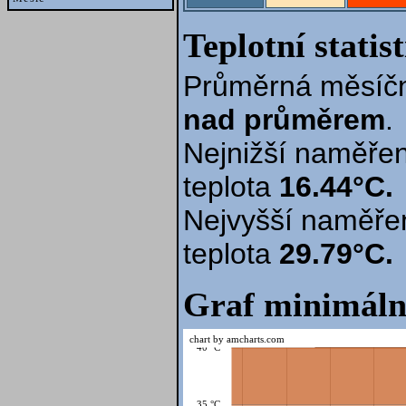
Teplotní statis
Průměrná měsíčn
nad průměrem
.
Nejnižší naměřen
teplota
16.44°C.
Nejvyšší naměře
teplota
29.79°C.
Graf minimáln
chart by amcharts.com
40 °C
35 °C