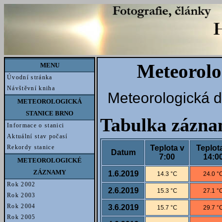
Meteorolo
MENU
Úvodní stránka
Návštěvní kniha
Meteorologická d
METEOROLOGICKÁ
STANICE BRNO
Tabulka zázn
Informace o stanici
Aktuální stav počasí
Teplota v
Teplot
Rekordy stanice
Datum
7:00
14:0
METEOROLOGICKÉ
ZÁZNAMY
1.6.2019
14.3 °C
24.0 °
Rok 2002
2.6.2019
15.3 °C
27.1 °
Rok 2003
Rok 2004
3.6.2019
15.7 °C
29.7 °
Rok 2005