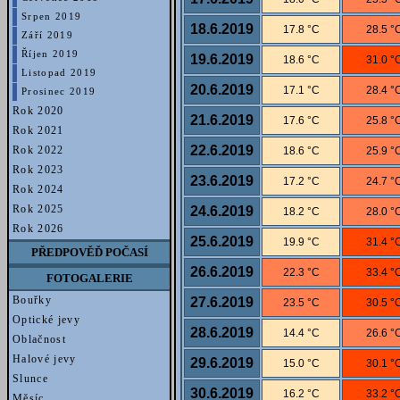
Srpen 2019
18.6.2019
17.8 °C
28.5 °
Září 2019
Říjen 2019
19.6.2019
18.6 °C
31.0 °
Listopad 2019
20.6.2019
17.1 °C
28.4 °
Prosinec 2019
Rok 2020
21.6.2019
17.6 °C
25.8 °
Rok 2021
22.6.2019
Rok 2022
18.6 °C
25.9 °
Rok 2023
23.6.2019
17.2 °C
24.7 °
Rok 2024
Rok 2025
24.6.2019
18.2 °C
28.0 °
Rok 2026
25.6.2019
19.9 °C
31.4 °
PŘEDPOVĚĎ POČASÍ
26.6.2019
22.3 °C
33.4 °
FOTOGALERIE
Bouřky
27.6.2019
23.5 °C
30.5 °
Optické jevy
28.6.2019
14.4 °C
26.6 °
Oblačnost
Halové jevy
29.6.2019
15.0 °C
30.1 °
Slunce
30.6.2019
16.2 °C
33.2 °
Měsíc