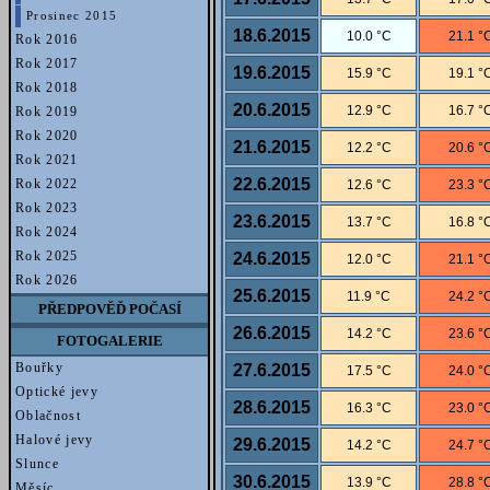
Prosinec 2015
18.6.2015
10.0 °C
21.1 °
Rok 2016
Rok 2017
19.6.2015
15.9 °C
19.1 °
Rok 2018
20.6.2015
12.9 °C
16.7 °
Rok 2019
Rok 2020
21.6.2015
12.2 °C
20.6 °
Rok 2021
22.6.2015
Rok 2022
12.6 °C
23.3 °
Rok 2023
23.6.2015
13.7 °C
16.8 °
Rok 2024
Rok 2025
24.6.2015
12.0 °C
21.1 °
Rok 2026
25.6.2015
11.9 °C
24.2 °
PŘEDPOVĚĎ POČASÍ
26.6.2015
14.2 °C
23.6 °
FOTOGALERIE
Bouřky
27.6.2015
17.5 °C
24.0 °
Optické jevy
28.6.2015
16.3 °C
23.0 °
Oblačnost
Halové jevy
29.6.2015
14.2 °C
24.7 °
Slunce
30.6.2015
13.9 °C
28.8 °
Měsíc