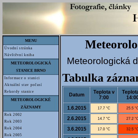
Meteorolo
MENU
Úvodní stránka
Návštěvní kniha
Meteorologická d
METEOROLOGICKÁ
STANICE BRNO
Tabulka zázn
Informace o stanici
Aktuální stav počasí
Teplota v
Teplot
Rekordy stanice
Datum
7:00
14:0
METEOROLOGICKÉ
ZÁZNAMY
1.6.2015
17.7 °C
25.5 °
Rok 2002
2.6.2015
14.7 °C
27.2 °
Rok 2003
Rok 2004
3.6.2015
17.0 °C
32.5 °
Rok 2005