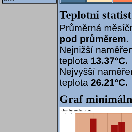
Teplotní statis
Průměrná měsíčn
pod průměrem
.
Nejnižší naměřen
teplota
13.37°C.
Nejvyšší naměře
teplota
26.21°C.
Graf minimáln
chart by amcharts.com
35 °C