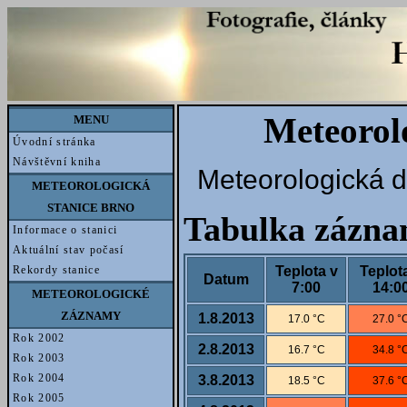
Meteorol
MENU
Úvodní stránka
Návštěvní kniha
Meteorologická d
METEOROLOGICKÁ
STANICE BRNO
Tabulka zázn
Informace o stanici
Aktuální stav počasí
Teplota v
Teplot
Rekordy stanice
Datum
7:00
14:0
METEOROLOGICKÉ
ZÁZNAMY
1.8.2013
17.0 °C
27.0 °
Rok 2002
2.8.2013
16.7 °C
34.8 °
Rok 2003
Rok 2004
3.8.2013
18.5 °C
37.6 °
Rok 2005