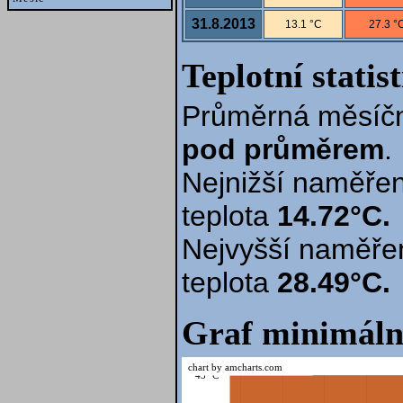
31.8.2013
13.1 °C
27.3 °
Teplotní statis
Průměrná měsíčn
pod průměrem
.
Nejnižší naměřen
teplota
14.72°C.
Nejvyšší naměře
teplota
28.49°C.
Graf minimáln
chart by amcharts.com
45 °C