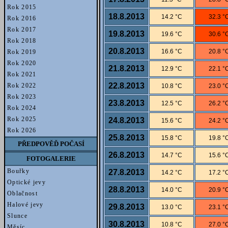
Rok 2015
18.8.2013
14.2 °C
32.3 °
Rok 2016
Rok 2017
19.8.2013
19.6 °C
30.6 °
Rok 2018
20.8.2013
16.6 °C
20.8 °
Rok 2019
Rok 2020
21.8.2013
12.9 °C
22.1 °
Rok 2021
22.8.2013
Rok 2022
10.8 °C
23.0 °
Rok 2023
23.8.2013
12.5 °C
26.2 °
Rok 2024
Rok 2025
24.8.2013
15.6 °C
24.2 °
Rok 2026
25.8.2013
15.8 °C
19.8 °
PŘEDPOVĚĎ POČASÍ
26.8.2013
14.7 °C
15.6 °
FOTOGALERIE
Bouřky
27.8.2013
14.2 °C
17.2 °
Optické jevy
28.8.2013
14.0 °C
20.9 °
Oblačnost
Halové jevy
29.8.2013
13.0 °C
23.1 °
Slunce
30.8.2013
10.8 °C
27.0 °
Měsíc