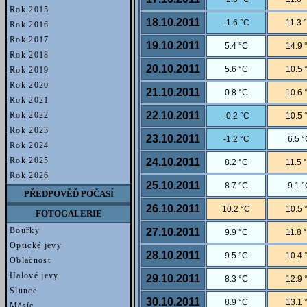
Rok 2015
18.10.2011
-1.6 °C
11.3 
Rok 2016
Rok 2017
19.10.2011
5.4 °C
14.9 
Rok 2018
20.10.2011
5.6 °C
10.5 
Rok 2019
Rok 2020
21.10.2011
0.8 °C
10.6 
Rok 2021
22.10.2011
Rok 2022
-0.2 °C
10.5 
Rok 2023
23.10.2011
-1.2 °C
6.5 
Rok 2024
Rok 2025
24.10.2011
8.2 °C
11.5 
Rok 2026
25.10.2011
8.7 °C
9.1 
PŘEDPOVĚĎ POČASÍ
26.10.2011
10.2 °C
10.5 
FOTOGALERIE
Bouřky
27.10.2011
9.9 °C
11.8 
Optické jevy
28.10.2011
9.5 °C
10.4 
Oblačnost
Halové jevy
29.10.2011
8.3 °C
12.9 
Slunce
30.10.2011
8.9 °C
13.1 
Měsíc