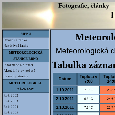
Meteorol
MENU
Úvodní stránka
Návštěvní kniha
Meteorologická d
METEOROLOGICKÁ
STANICE BRNO
Tabulka zázn
Informace o stanici
Aktuální stav počasí
Teplota v
Teplo
Rekordy stanice
Datum
7:00
14:
METEOROLOGICKÉ
ZÁZNAMY
1.10.2011
7.3 °C
26.3 
Rok 2002
2.10.2011
6.8 °C
24.6 
Rok 2003
Rok 2004
3.10.2011
7.9 °C
22.7 
Rok 2005