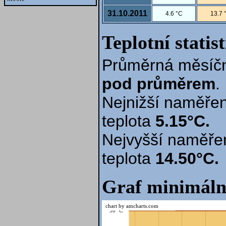
31.10.2011
4.6 °C
13.7 
Teplotní statis
Průměrná měsíčn
pod průměrem
.
Nejnižší naměřen
teplota
5.15°C.
Nejvyšší naměře
teplota
14.50°C.
Graf minimáln
chart by amcharts.com
30 °C