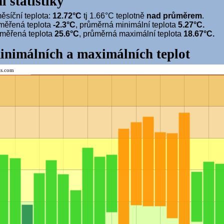
í statistiky
síční teplota:
12.72°C
tj 1.66°C teplotně
nad průměrem
.
měřená teplota
-2.3°C
, průměrná minimální teplota
5.27°C.
aměřená teplota
25.6°C
, průměrná maximální teplota
18.67°C.
inimálních a maximálních teplot
ts.com