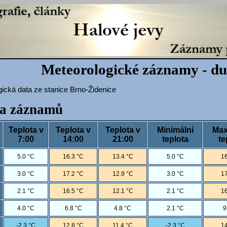
Meteorologické záznamy - d
ická data ze stanice Brno-Židenice
a záznamů
Teplota v
Teplota v
Teplota v
Minimální
Max
7:00
14:00
21:00
teplota
te
5.0 °C
16.3 °C
13.4 °C
5.0 °C
16
3.0 °C
17.2 °C
12.9 °C
3.0 °C
17
2.1 °C
16.5 °C
12.1 °C
2.1 °C
16
4.0 °C
6.8 °C
4.8 °C
2.1 °C
9
-2.3 °C
12.8 °C
11.4 °C
-2.3 °C
14