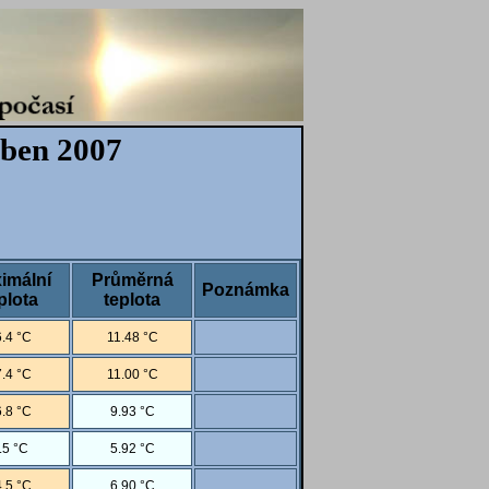
uben 2007
imální
Průměrná
Poznámka
plota
teplota
.4 °C
11.48 °C
.4 °C
11.00 °C
.8 °C
9.93 °C
.5 °C
5.92 °C
.5 °C
6.90 °C