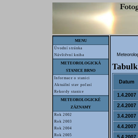
MENU
Úvodní stránka
Meteorolog
Návštěvní kniha
METEOROLOGICKÁ
Tabulk
STANICE BRNO
Informace o stanici
Datum
Aktuální stav počasí
Rekordy stanice
1.4.2007
METEOROLOGICKÉ
2.4.2007
ZÁZNAMY
Rok 2002
3.4.2007
Rok 2003
4.4.2007
Rok 2004
Rok 2005
5.4.2007