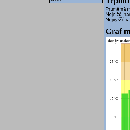
Teplotn
Průměrná mě
Nejnižší na
Nejvyšší n
Graf m
chart by amchar
30 °C
25 °C
20 °C
15 °C
10 °C