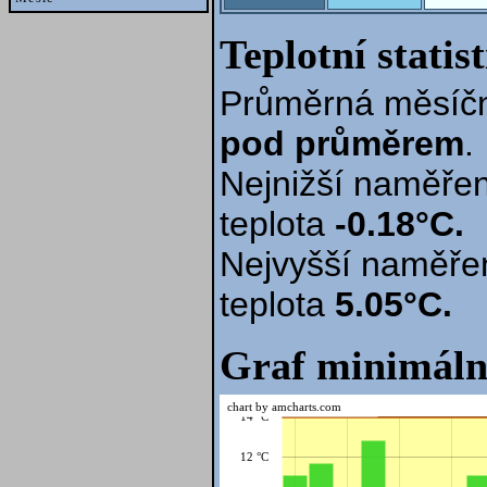
Teplotní statis
Průměrná měsíčn
pod průměrem
.
Nejnižší naměřen
teplota
-0.18°C.
Nejvyšší naměře
teplota
5.05°C.
Graf minimáln
chart by amcharts.com
14 °C
12 °C