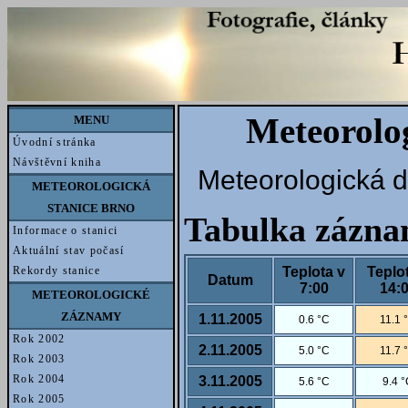
Meteorolog
MENU
Úvodní stránka
Návštěvní kniha
Meteorologická d
METEOROLOGICKÁ
STANICE BRNO
Tabulka zázn
Informace o stanici
Aktuální stav počasí
Teplota v
Teplo
Rekordy stanice
Datum
7:00
14:
METEOROLOGICKÉ
ZÁZNAMY
1.11.2005
0.6 °C
11.1 
Rok 2002
2.11.2005
5.0 °C
11.7 
Rok 2003
Rok 2004
3.11.2005
5.6 °C
9.4 
Rok 2005