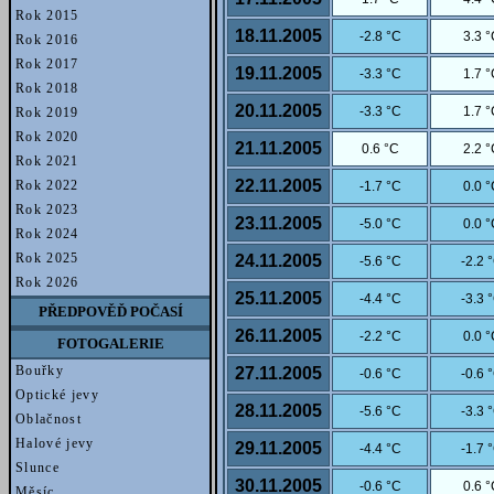
Rok 2015
18.11.2005
-2.8 °C
3.3 
Rok 2016
Rok 2017
19.11.2005
-3.3 °C
1.7 
Rok 2018
20.11.2005
-3.3 °C
1.7 
Rok 2019
Rok 2020
21.11.2005
0.6 °C
2.2 
Rok 2021
22.11.2005
Rok 2022
-1.7 °C
0.0 
Rok 2023
23.11.2005
-5.0 °C
0.0 
Rok 2024
Rok 2025
24.11.2005
-5.6 °C
-2.2 
Rok 2026
25.11.2005
-4.4 °C
-3.3 
PŘEDPOVĚĎ POČASÍ
26.11.2005
-2.2 °C
0.0 
FOTOGALERIE
Bouřky
27.11.2005
-0.6 °C
-0.6 
Optické jevy
28.11.2005
-5.6 °C
-3.3 
Oblačnost
Halové jevy
29.11.2005
-4.4 °C
-1.7 
Slunce
30.11.2005
-0.6 °C
0.6 
Měsíc