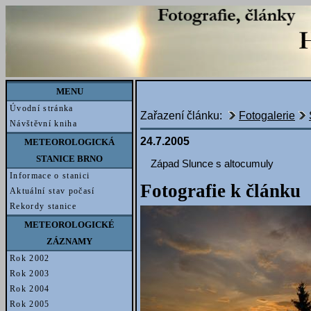
MENU
Úvodní stránka
Zařazení článku:
Fotogalerie
Návštěvní kniha
24.7.2005
METEOROLOGICKÁ
STANICE BRNO
Západ Slunce s altocumuly
Informace o stanici
Fotografie k článku
Aktuální stav počasí
Rekordy stanice
METEOROLOGICKÉ
ZÁZNAMY
Rok 2002
Rok 2003
Rok 2004
Rok 2005