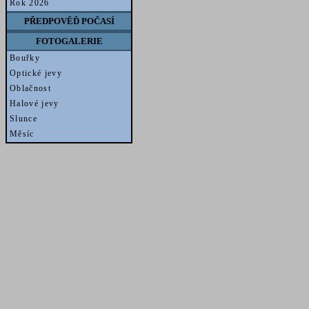
Rok 2026
PŘEDPOVĚĎ POČASÍ
FOTOGALERIE
Bouřky
Optické jevy
Oblačnost
Halové jevy
Slunce
Měsíc