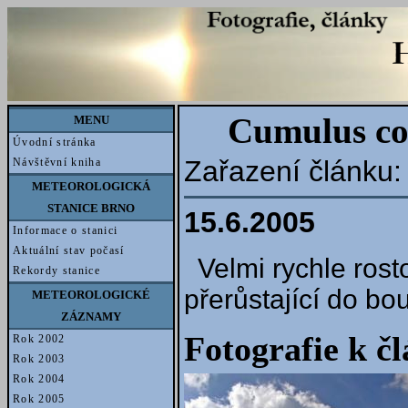
Cumulus con
MENU
Úvodní stránka
Zařazení článku
Návštěvní kniha
METEOROLOGICKÁ
STANICE BRNO
15.6.2005
Informace o stanici
Aktuální stav počasí
Velmi rychle ros
Rekordy stanice
přerůstající do bou
METEOROLOGICKÉ
ZÁZNAMY
Fotografie k č
Rok 2002
Rok 2003
Rok 2004
Rok 2005