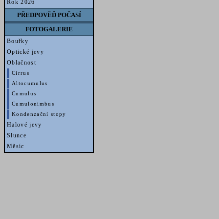
Rok 2026
PŘEDPOVĚĎ POČASÍ
FOTOGALERIE
Bouřky
Optické jevy
Oblačnost
Cirrus
Altocumulus
Cumulus
Cumulonimbus
Kondenzační stopy
Halové jevy
Slunce
Měsíc